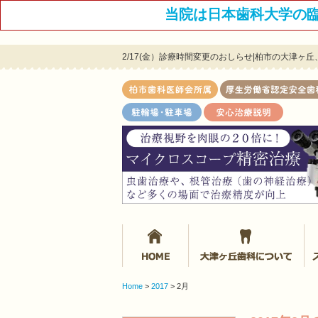
当院は日本歯科大学の
2/17(金）診療時間変更のおしらせ|柏市の大津
ホーム
大
Home
>
2017
>
2月